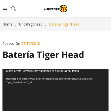
Home
Uncategorized
Batería Tiger Head
Posted On
07/30/2018
Batería Tiger Head
Reproductor
Media error: Format(s) not supported or source(s) not found
de
Download File: https://www.electronicabp.com/wp-content/uploads/2018/07/Bateria-
vídeo
Tiger_Grande-1.mp4?_=1