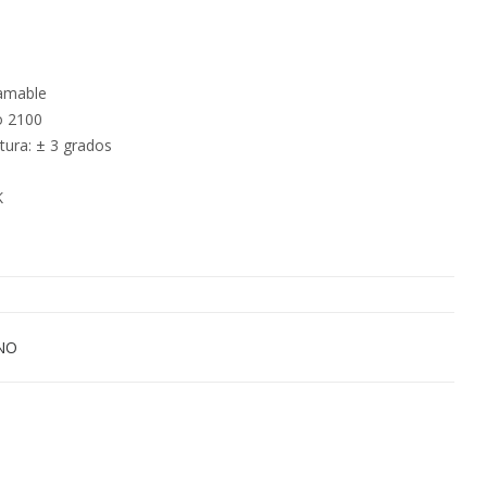
ramable
o 2100
tura: ± 3 grados
K
NO