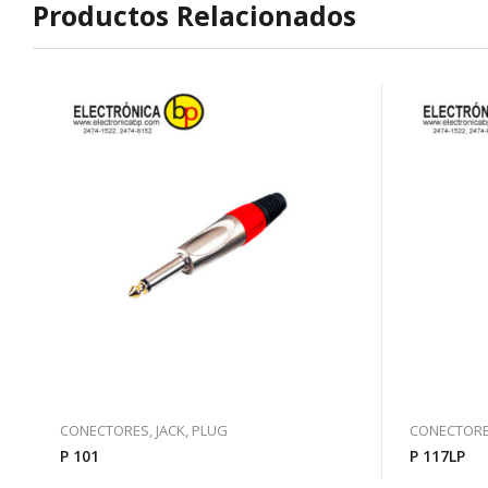
Productos Relacionados
CONECTORES, JACK, PLUG
CONECTORES
P 101
P 117LP