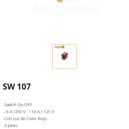
SW 107
-Switch On-OFF
– 6 A /250 V / 10 A / 125 V
-Con Luz de Color Rojo.
-3 pines