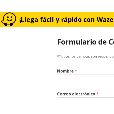
¡Llega fácil y rápido con Waze
Formulario de 
*Todos los campos son requerido
Nombre
*
M
Correo electrónico
*
e
n
s
a