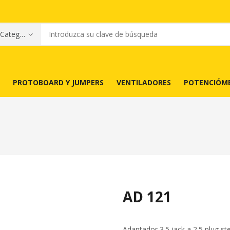
PROTOBOARD Y JUMPERS
VENTILADORES
POTENCIÓM
AD 121
Adaptador 3.5 jack a 2.5 plug st