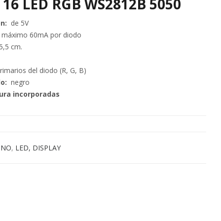
l 16 LED RGB WS2812B 5050
n:
de 5V
máximo 60mA por diodo
 5,5 cm.
imarios del diodo (R, G, B)
o:
negro
ura incorporadas
INO
,
LED, DISPLAY