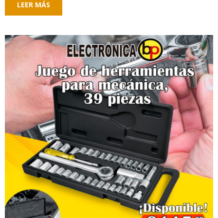
LEER MÁS