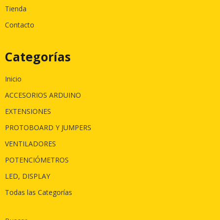
Tienda
Contacto
Categorías
Inicio
ACCESORIOS ARDUINO
EXTENSIONES
PROTOBOARD Y JUMPERS
VENTILADORES
POTENCIÓMETROS
LED, DISPLAY
Todas las Categorías