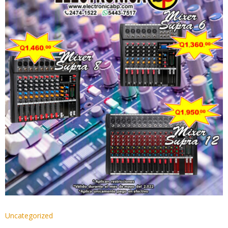
Uncategorized