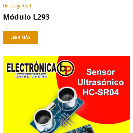
Uncategorized
Módulo L293
LEER MÁS