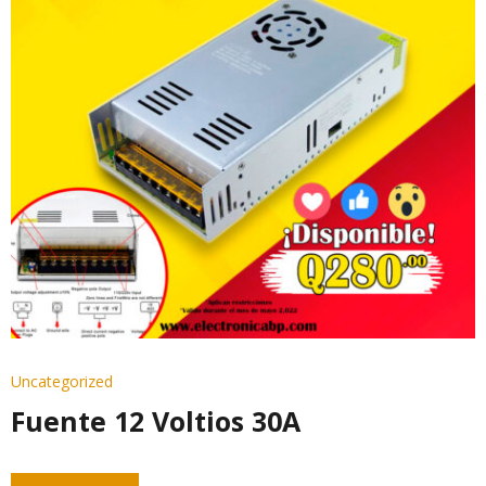
Uncategorized
Fuente 12 Voltios 30A