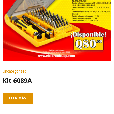
Uncategorized
Kit 6089A
LEER MÁS