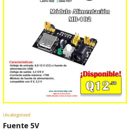
Uncategorized
Fuente 5V