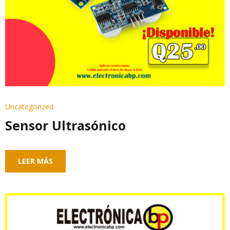
Uncategorized
Sensor Ultrasónico
LEER MÁS